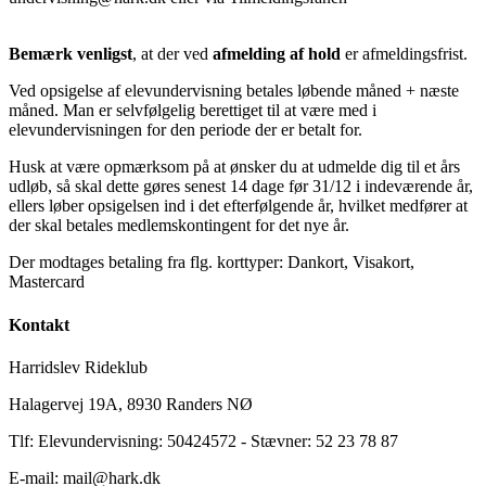
Bemærk venligst
, at der ved
afmelding af hold
er afmeldingsfrist.
Ved opsigelse af elevundervisning betales løbende måned + næste
måned. Man er selvfølgelig berettiget til at være med i
elevundervisningen for den periode der er betalt for.
Husk at være opmærksom på at ønsker du at udmelde dig til et års
udløb, så skal dette gøres senest 14 dage før 31/12 i indeværende år,
ellers løber opsigelsen ind i det efterfølgende år, hvilket medfører at
der skal betales medlemskontingent for det nye år.
Der modtages betaling fra flg. korttyper: Dankort, Visakort,
Mastercard
Kontakt
Harridslev Rideklub
Halagervej 19A, 8930 Randers NØ
Tlf: Elevundervisning: 50424572 - Stævner: 52 23 78 87
E-mail: mail@hark.dk