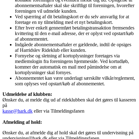
abonnementsaftaler skal ske skriftligt til foreningen, hvorefter
foreningen vil udmelde kunden.
Ved spærring af dit betalingskort er du selv ansvarlig for at
foretage en ny tilmelding med et nyt betalingskort.
Efter hver enkelt gennemført betalingstransaktion fremsendes
kvittering til den e-mail adresse, der er oplyst ved opstart/køb
af abonnementet.
Indgåede abonnementsaftaler er gældende, indtil de opsiges
af Harridslev Rideklub eller kunden.
Fornyelse og sletning af kortoplysninger foretages via
medlemslogin fra foreningens hjemmeside. Ved kortudløb,
kommer der automatisk en mail med påmindelse om at
kortoplysninger skal fornyes.
Abonnementet kan være underlagt særskilte vilkår/reglement,
som oplyses ved opstart/køb af abonnementet.
Udmeldelse af klubben:
Ønsker du, at melde dig ud af rideklubben skal det gøres til kasseren
på
kasse@hark.dk
eller via Tilmeldingsfanen
Afmelding af hold:
Ønsker du, at afmelde dig af hold skal det gøres til undervisning på
undervisning@hark.dk eller via Tilmeldingsfanen