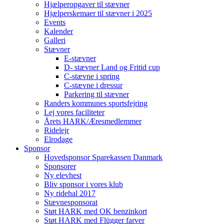
Hjælperopgaver til stævner
Hjælperskemaer til stævner i 2025
Events
Kalender
Galleri
Stævner
E-stævner
D- stævner Land og Fritid cup
C-stævne i spring
C-stævne i dressur
Parkering til stævner
Randers kommunes sportsfejring
Lej vores faciliteter
Årets HARK/Æresmedlemmer
Ridelejr
Elrodage
Sponsor
Hovedsponsor Sparekassen Danmark
Sponsorer
Ny elevhest
Bliv sponsor i vores klub
Ny ridehal 2017
Stævnesponsorat
Støt HARK med OK benzinkort
Støt HARK med Flügger farver