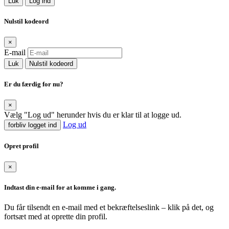
Luk
Log ind
Nulstil kodeord
×
E-mail
Luk
Nulstil kodeord
Er du færdig for nu?
×
Vælg "Log ud" herunder hvis du er klar til at logge ud.
Log ud
forbliv logget ind
Opret profil
×
Indtast din e-mail for at komme i gang.
Du får tilsendt en e-mail med et bekræftelseslink – klik på det, og
fortsæt med at oprette din profil.