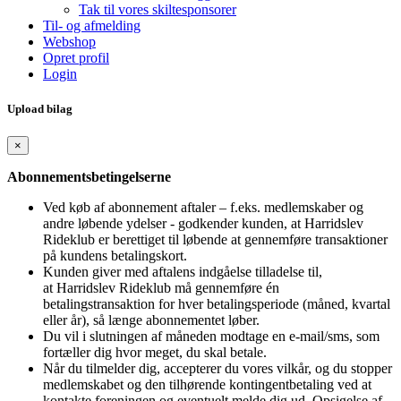
Tak til vores skiltesponsorer
Til- og afmelding
Webshop
Opret profil
Login
Upload bilag
×
Abonnementsbetingelserne
Ved køb af abonnement aftaler – f.eks. medlemskaber og
andre løbende ydelser - godkender kunden, at Harridslev
Rideklub er berettiget til løbende at gennemføre transaktioner
på kundens betalingskort.
Kunden giver med aftalens indgåelse tilladelse til,
at Harridslev Rideklub må gennemføre én
betalingstransaktion for hver betalingsperiode (måned, kvartal
eller år), så længe abonnementet løber.
Du vil i slutningen af måneden modtage en e-mail/sms, som
fortæller dig hvor meget, du skal betale.
Når du tilmelder dig, accepterer du vores vilkår, og du stopper
medlemskabet og den tilhørende kontingentbetaling ved at
kontakte foreningen og eventuelt melde dig ud. Opsigelse af