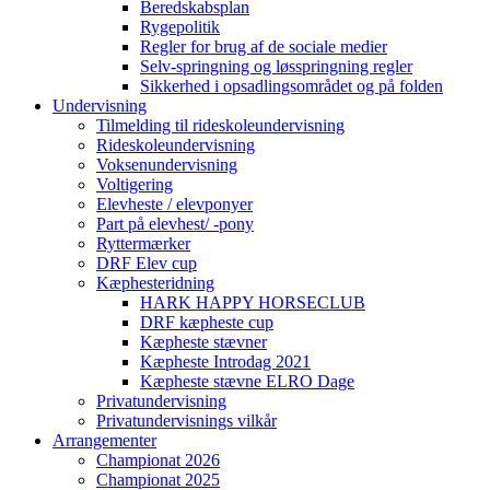
Beredskabsplan
Rygepolitik
Regler for brug af de sociale medier
Selv-springning og løsspringning regler
Sikkerhed i opsadlingsområdet og på folden
Undervisning
Tilmelding til rideskoleundervisning
Rideskoleundervisning
Voksenundervisning
Voltigering
Elevheste / elevponyer
Part på elevhest/ -pony
Ryttermærker
DRF Elev cup
Kæphesteridning
HARK HAPPY HORSECLUB
DRF kæpheste cup
Kæpheste stævner
Kæpheste Introdag 2021
Kæpheste stævne ELRO Dage
Privatundervisning
Privatundervisnings vilkår
Arrangementer
Championat 2026
Championat 2025