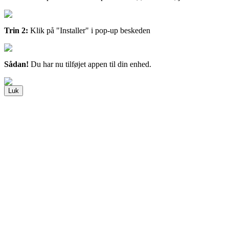
Trin 2:
Klik på "Installer" i pop-up beskeden
Sådan!
Du har nu tilføjet appen til din enhed.
Luk