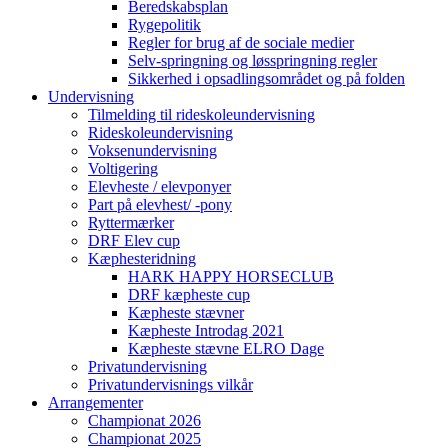
Beredskabsplan
Rygepolitik
Regler for brug af de sociale medier
Selv-springning og løsspringning regler
Sikkerhed i opsadlingsområdet og på folden
Undervisning
Tilmelding til rideskoleundervisning
Rideskoleundervisning
Voksenundervisning
Voltigering
Elevheste / elevponyer
Part på elevhest/ -pony
Ryttermærker
DRF Elev cup
Kæphesteridning
HARK HAPPY HORSECLUB
DRF kæpheste cup
Kæpheste stævner
Kæpheste Introdag 2021
Kæpheste stævne ELRO Dage
Privatundervisning
Privatundervisnings vilkår
Arrangementer
Championat 2026
Championat 2025