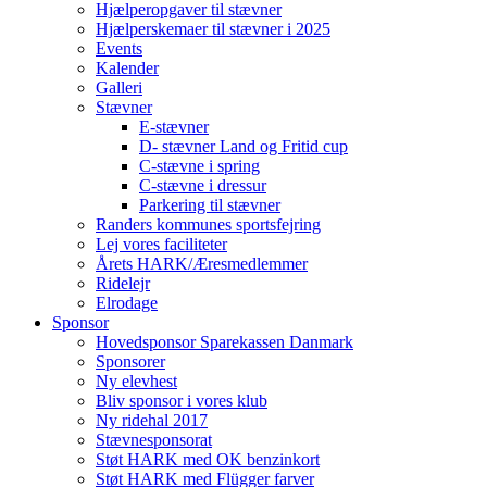
Hjælperopgaver til stævner
Hjælperskemaer til stævner i 2025
Events
Kalender
Galleri
Stævner
E-stævner
D- stævner Land og Fritid cup
C-stævne i spring
C-stævne i dressur
Parkering til stævner
Randers kommunes sportsfejring
Lej vores faciliteter
Årets HARK/Æresmedlemmer
Ridelejr
Elrodage
Sponsor
Hovedsponsor Sparekassen Danmark
Sponsorer
Ny elevhest
Bliv sponsor i vores klub
Ny ridehal 2017
Stævnesponsorat
Støt HARK med OK benzinkort
Støt HARK med Flügger farver