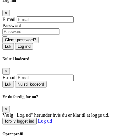
Log ind
×
E-mail
Password
Glemt password?
Luk
Log ind
Nulstil kodeord
×
E-mail
Luk
Nulstil kodeord
Er du færdig for nu?
×
Vælg "Log ud" herunder hvis du er klar til at logge ud.
Log ud
forbliv logget ind
Opret profil