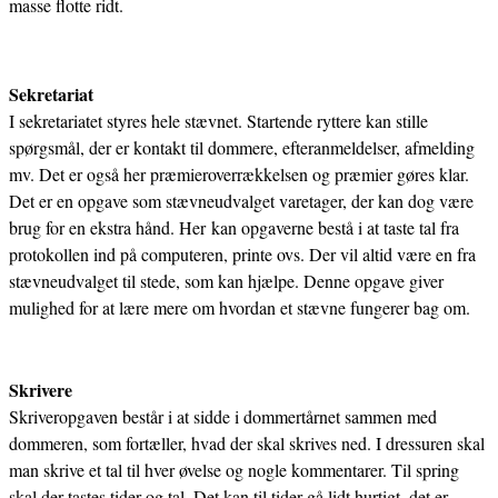
masse flotte ridt.
Sekretariat
I sekretariatet styres hele stævnet. Startende ryttere kan stille
spørgsmål, der er kontakt til dommere, efteranmeldelser, afmelding
mv. Det er også her præmieroverrækkelsen og præmier gøres klar.
Det er en opgave som stævneudvalget varetager, der kan dog være
brug for en ekstra hånd. Her kan opgaverne bestå i at taste tal fra
protokollen ind på computeren, printe ovs. Der vil altid være en fra
stævneudvalget til stede, som kan hjælpe. Denne opgave giver
mulighed for at lære mere om hvordan et stævne fungerer bag om.
Skrivere
Skriveropgaven består i at sidde i dommertårnet sammen med
dommeren, som fortæller, hvad der skal skrives ned. I dressuren skal
man skrive et tal til hver øvelse og nogle kommentarer. Til spring
skal der tastes tider og tal. Det kan til tider gå lidt hurtigt, det er