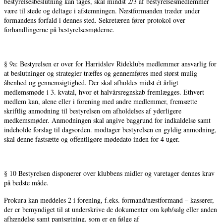
bestyrelsesbeslutning kan tages, skal mindst 2/3 af bestyrelsesmedlemmer
være til stede og deltage i afstemningen. Næstformanden træder under
formandens forfald i dennes sted. Sekretæren fører protokol over
forhandlingerne på bestyrelsesmøderne.
§ 9a: Bestyrelsen er over for Harridslev Rideklubs medlemmer ansvarlig for
at beslutninger og strategier træffes og gennemføres med størst mulig
åbenhed og gennemsigtighed. Der skal afholdes midst ét årligt
medlemsmøde i 3. kvatal, hvor et halvårsregnskab fremlægges. Ethvert
medlem kan, alene eller i forening med andre medlemmer, fremsætte
skriftlig anmodning til bestyrelsen om afholdelses af yderligere
medkemsmøder. Anmodningen skal angive baggrund for indkaldelse samt
indeholde forslag til dagsorden. modtager bestyrelsen en gyldig anmodning,
skal denne fastsætte og offentligøre mødedato inden for 4 uger.
§ 10 Bestyrelsen disponerer over klubbens midler og varetager dennes krav
på bedste måde.
Prokura kan meddeles 2 i forening, f.eks. formand/næstformand – kasserer,
der er bemyndiget til at underskrive de dokumenter om køb/salg eller anden
afhændelse samt pantsætning, som er en følge af