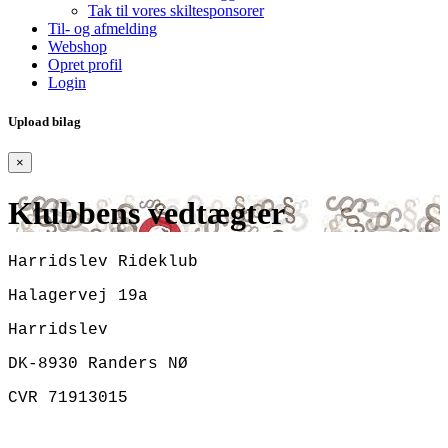
Tak til vores skiltesponsorer
Til- og afmelding
Webshop
Opret profil
Login
Upload bilag
×
Klubbens vedtægter
Harridslev Rideklub
Halagervej 19a
Harridslev
DK-8930 Randers NØ
CVR 71913015