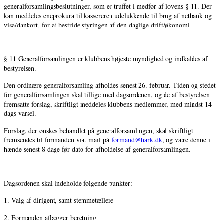
generalforsamlingsbeslutninger, som er truffet i medfør af lovens § 11. Der
kan meddeles eneprokura til kassereren udelukkende til brug af netbank og
visa/dankort, for at bestride styringen af den daglige drift/økonomi.
§ 11 Generalforsamlingen er klubbens højeste myndighed og indkaldes af
bestyrelsen.
Den ordinære generalforsamling afholdes senest 26. februar. Tiden og stedet
for generalforsamlingen skal tillige med dagsordenen, og de af bestyrelsen
fremsatte forslag, skriftligt meddeles klubbens medlemmer, med mindst 14
dags varsel.
Forslag, der ønskes behandlet på generalforsamlingen, skal skriftligt
fremsendes til formanden via. mail på
formand@hark.dk
, og være denne i
hænde senest 8 dage før dato for afholdelse af generalforsamlingen.
Dagsordenen skal indeholde følgende punkter:
1. Valg af dirigent, samt stemmetællere
2. Formanden aflægger beretning