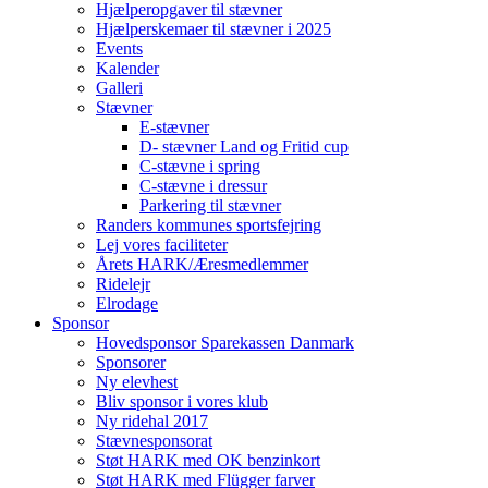
Hjælperopgaver til stævner
Hjælperskemaer til stævner i 2025
Events
Kalender
Galleri
Stævner
E-stævner
D- stævner Land og Fritid cup
C-stævne i spring
C-stævne i dressur
Parkering til stævner
Randers kommunes sportsfejring
Lej vores faciliteter
Årets HARK/Æresmedlemmer
Ridelejr
Elrodage
Sponsor
Hovedsponsor Sparekassen Danmark
Sponsorer
Ny elevhest
Bliv sponsor i vores klub
Ny ridehal 2017
Stævnesponsorat
Støt HARK med OK benzinkort
Støt HARK med Flügger farver