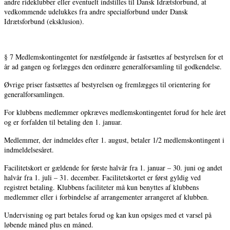
andre rideklubber eller eventuelt indstilles til Dansk Idrætsforbund, at
vedkommende udelukkes fra andre specialforbund under Dansk
Idrætsforbund (eksklusion).
§ 7 Medlemskontingentet for næstfølgende år fastsættes af bestyrelsen for et
år ad gangen og forlægges den ordinære generalforsamling til godkendelse.
Øvrige priser fastsættes af bestyrelsen og fremlægges til orientering for
generalforsamlingen.
For klubbens medlemmer opkræves medlemskontingentet forud for hele året
og er forfalden til betaling den 1. januar.
Medlemmer, der indmeldes efter 1. august, betaler 1/2 medlemskontingent i
indmeldelsesåret.
Facilitetskort er gældende for første halvår fra 1. januar – 30. juni og andet
halvår fra 1. juli – 31. december. Facilitetskortet er først gyldig ved
registret betaling. Klubbens faciliteter må kun benyttes af klubbens
medlemmer eller i forbindelse af arrangementer arrangeret af klubben.
Undervisning og part betales forud og kan kun opsiges med et varsel på
løbende måned plus en måned.