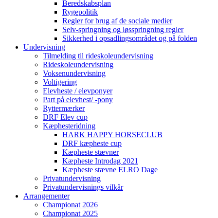
Beredskabsplan
Rygepolitik
Regler for brug af de sociale medier
Selv-springning og løsspringning regler
Sikkerhed i opsadlingsområdet og på folden
Undervisning
Tilmelding til rideskoleundervisning
Rideskoleundervisning
Voksenundervisning
Voltigering
Elevheste / elevponyer
Part på elevhest/ -pony
Ryttermærker
DRF Elev cup
Kæphesteridning
HARK HAPPY HORSECLUB
DRF kæpheste cup
Kæpheste stævner
Kæpheste Introdag 2021
Kæpheste stævne ELRO Dage
Privatundervisning
Privatundervisnings vilkår
Arrangementer
Championat 2026
Championat 2025