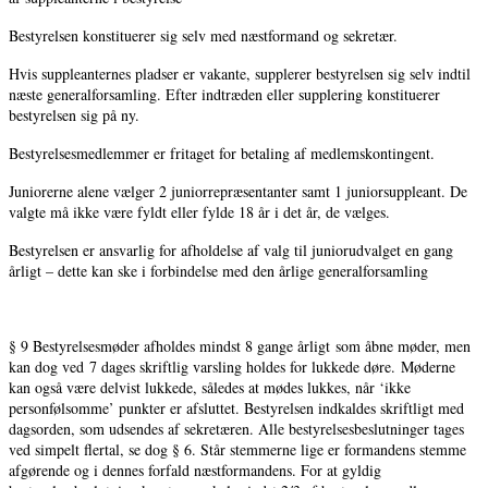
Bestyrelsen konstituerer sig selv med næstformand og sekretær.
Hvis suppleanternes pladser er vakante, supplerer bestyrelsen sig selv indtil
næste generalforsamling. Efter indtræden eller supplering konstituerer
bestyrelsen sig på ny.
Bestyrelsesmedlemmer er fritaget for betaling af medlemskontingent.
Juniorerne alene vælger 2 juniorrepræsentanter samt 1 juniorsuppleant. De
valgte må ikke være fyldt eller fylde 18 år i det år, de vælges.
Bestyrelsen er ansvarlig for afholdelse af valg til juniorudvalget en gang
årligt – dette kan ske i forbindelse med den årlige generalforsamling
§ 9 Bestyrelsesmøder afholdes mindst 8 gange årligt som åbne møder, men
kan dog ved 7 dages skriftlig varsling holdes for lukkede døre. Møderne
kan også være delvist lukkede, således at mødes lukkes, når ‘ikke
personfølsomme’ punkter er afsluttet. Bestyrelsen indkaldes skriftligt med
dagsorden, som udsendes af sekretæren. Alle bestyrelsesbeslutninger tages
ved simpelt flertal, se dog § 6. Står stemmerne lige er formandens stemme
afgørende og i dennes forfald næstformandens. For at gyldig