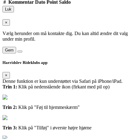
#
Kommentar
Dato
Point
Saldo
Luk
×
Vælg herunder om må kontakte dig. Du kan altid ændre dit valg
under min profil.
Gem
Harridslev Rideklubs app
×
Denne funktion er kun understøttet via Safari på iPhone/iPad.
Trin 1:
Klik på nedenstående ikon (firkant med pil op)
Trin 2:
Klik på "Føj til hjemmeskærm"
Trin 3:
Klik på "Tilføj" i øverste højre hjørne