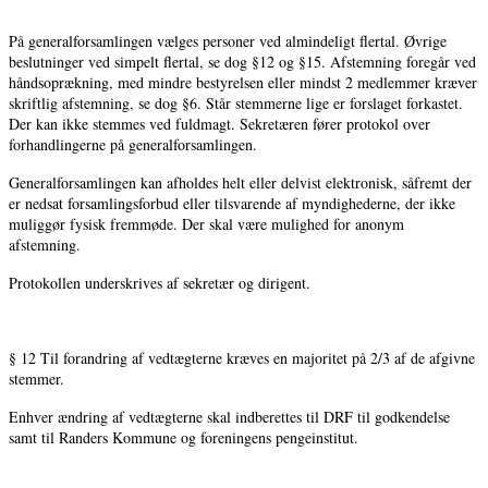
På generalforsamlingen vælges personer ved almindeligt flertal. Øvrige
beslutninger ved simpelt flertal, se dog §12 og §15. Afstemning foregår ved
håndsoprækning, med mindre bestyrelsen eller mindst 2 medlemmer kræver
skriftlig afstemning, se dog §6. Står stemmerne lige er forslaget forkastet.
Der kan ikke stemmes ved fuldmagt. Sekretæren fører protokol over
forhandlingerne på generalforsamlingen.
Generalforsamlingen kan afholdes helt eller delvist elektronisk, såfremt der
er nedsat forsamlingsforbud eller tilsvarende af myndighederne, der ikke
muliggør fysisk fremmøde. Der skal være mulighed for anonym
afstemning.
Protokollen underskrives af sekretær og dirigent.
§ 12 Til forandring af vedtægterne kræves en majoritet på 2/3 af de afgivne
stemmer.
Enhver ændring af vedtægterne skal indberettes til DRF til godkendelse
samt til Randers Kommune og foreningens pengeinstitut.