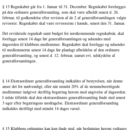
§ 13 Regnskabet går fra 1. Januar til 31. December. Regnskabet forelægges
på den ordinære generalforsamling, som skal være afholdt senest d. 26.
februar, til godkendelse efter revision af de 2 af generalforsamlingen valgte
revisorer. Regnskabet skal være revisorerne i hænde, senest den 31. Januar.
Det reviderede regnskab samt budget for næstkommende regnskabsår, skal
foreligge senest 14 dage før generalforsamlingen og udsendes med
dagsorden til klubbens medlemmer. Regnskabet skal foreligge og udsendes
til medlemmerne senest 14 dage før planlagt afholdelse af den ordinære
generalforsamling, og senest d. 12. februar, uanset evt. udskydelse af
generalforsamlingen.
§ 14 Ekstraordinær generalforsamling indkaldes af bestyrelsen, når denne
anser det for nødvendigt, eller når mindst 20% af de stemmeberettigede
medlemmer indgiver skriftlig begæring herom med angivelse af dagsorden.
I sidste tilfælde skal den ekstraordinære generalforsamling finde sted senest
3 uger efter begæringens modtagelse. Ekstraordinær generalforsamling
indkaldes skriftligt med mindst 14 dages varsel.
§ 15 Klubbens opløsning kan kun finde sted, når beslutning herom vedtages