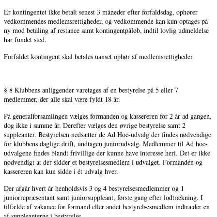
Er kontingentet ikke betalt senest 3 måneder efter forfaldsdag, ophører
vedkommendes medlemsrettigheder, og vedkommende kan kun optages på
ny mod betaling af restance samt kontingentpåløb, indtil lovlig udmeldelse
har fundet sted.
Forfaldet kontingent skal betales uanset ophør af medlemsrettigheder.
§ 8 Klubbens anliggender varetages af en bestyrelse på 5 eller 7
medlemmer, der alle skal være fyldt 18 år.
På generalforsamlingen vælges formanden og kassereren for 2 år ad gangen,
dog ikke i samme år. Derefter vælges den øvrige bestyrelse samt 2
suppleanter. Bestyrelsen nedsætter de Ad Hoc-udvalg der findes nødvendige
for klubbens daglige drift, undtagen juniorudvalg. Medlemmer til Ad hoc-
udvalgene findes blandt frivillige der kunne have interesse heri. Det er ikke
nødvendigt at der sidder et bestyrelsesmedlem i udvalget. Formanden og
kassereren kan kun sidde i ét udvalg hver.
Der afgår hvert år henholdsvis 3 og 4 bestyrelsesmedlemmer og 1
juniorrepræsentant samt juniorsuppleant, første gang efter lodtrækning. I
tilfælde af vakance for formand eller andet bestyrelsesmedlem indtræder en
af suppleanterne i bestyrelse