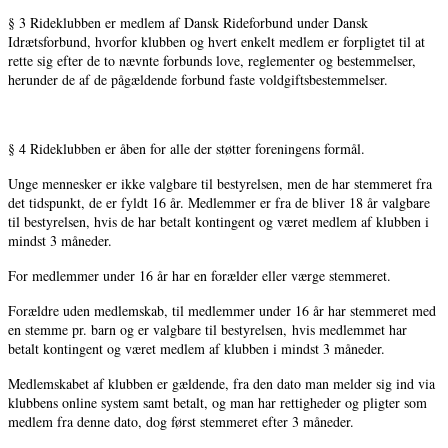
§ 3 Rideklubben er medlem af Dansk Rideforbund under Dansk
Idrætsforbund, hvorfor klubben og hvert enkelt medlem er forpligtet til at
rette sig efter de to nævnte forbunds love, reglementer og bestemmelser,
herunder de af de pågældende forbund faste voldgiftsbestemmelser.
§ 4 Rideklubben er åben for alle der støtter foreningens formål.
Unge mennesker er ikke valgbare til bestyrelsen, men de har stemmeret fra
det tidspunkt, de er fyldt 16 år. Medlemmer er fra de bliver 18 år valgbare
til bestyrelsen, hvis de har betalt kontingent og været medlem af klubben i
mindst 3 måneder.
For medlemmer under 16 år har en forælder eller værge stemmeret.
Forældre uden medlemskab, til medlemmer under 16 år har stemmeret med
en stemme pr. barn og er valgbare til bestyrelsen, hvis medlemmet har
betalt kontingent og været medlem af klubben i mindst 3 måneder.
Medlemskabet af klubben er gældende, fra den dato man melder sig ind via
klubbens online system samt betalt, og man har rettigheder og pligter som
medlem fra denne dato, dog først stemmeret efter 3 måneder.