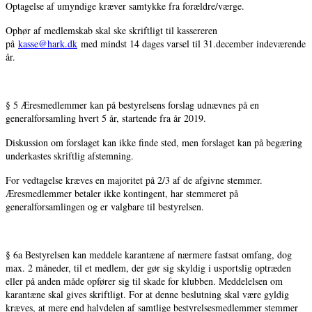
Optagelse af umyndige kræver samtykke fra forældre/værge.
Ophør af medlemskab skal ske skriftligt til kassereren
på
kasse@hark.dk
med mindst 14 dages varsel til 31.december indeværende
år.
§ 5 Æresmedlemmer kan på bestyrelsens forslag udnævnes på en
generalforsamling hvert 5 år, startende fra år 2019.
Diskussion om forslaget kan ikke finde sted, men forslaget kan på begæring
underkastes skriftlig afstemning.
For vedtagelse kræves en majoritet på 2/3 af de afgivne stemmer.
Æresmedlemmer betaler ikke kontingent, har stemmeret på
generalforsamlingen og er valgbare til bestyrelsen.
§ 6a Bestyrelsen kan meddele karantæne af nærmere fastsat omfang, dog
max. 2 måneder, til et medlem, der gør sig skyldig i usportslig optræden
eller på anden måde opfører sig til skade for klubben. Meddelelsen om
karantæne skal gives skriftligt. For at denne beslutning skal være gyldig
kræves, at mere end halvdelen af samtlige bestyrelsesmedlemmer stemmer