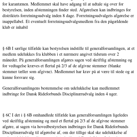
for karantænen. Medlemmet skal have adgang til at udtale sig over for
bestyrelsen, inden afstemningen finder sted. Afgørelsen kan indbringes for
distriktets forretningsudvalg inden 8 dage. Forretningsudvalgets afgørelse er
inappellabel. Et eventuelt forretningsudvalgsmedlem fra den pågældende
klub er inhabil
§ 6B I særlige tilfælde kan bestyrelsen indstille til generalforsamlingen, at et
medlem udelukkes fra klubben i et nærmere angivet tidsrum over 2
måneder. På generalforsamlingen afgøres sagen ved skriftlig afstemning og
for vedtagelse kræves et flertal på 2/3 af de afgivne stemmer (blanke
stemmer tæller som afgivne). Medlemmet har krav på at være til stede og at
kunne forsvare sig.
Generalforsamlingens bestemmelse om udelukkelse kan medlemmet
indbringe for Dansk Rideforbunds Disciplinærudvalg inden 4 uger.
§ 6C I det i § 6B omhandlede tilfælde kan generalforsamlingen ligeledes
ved skriftlig afstemning og med et flertal på 2/3 af de afgivne stemmer
afgøre, at sagen via hovedbestyrelsen indbringes for Dansk Rideforbunds
Disciplinærudvalg til afgørelse af, om der tillige skal ske udelukkelse af