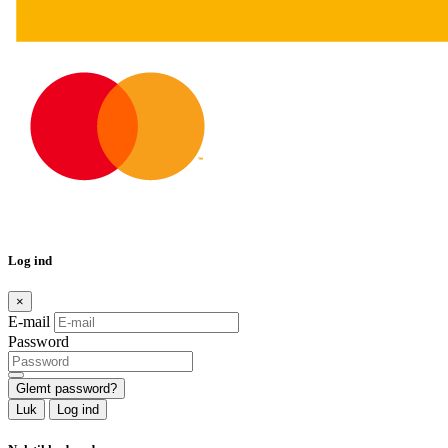
Log ind
×
E-mail
Password
Glemt password?
Luk
Log ind