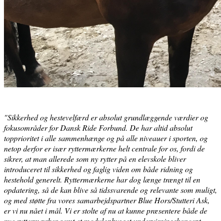
"Sikkerhed og hestevelfærd er absolut grundlæggende værdier og
fokusområder for Dansk Ride Forbund. De har altid absolut
topprioritet i alle sammenhænge og på alle niveauer i sporten, og
netop derfor er især ryttermærkerne helt centrale for os, fordi de
sikrer, at man allerede som ny rytter på en elevskole bliver
introduceret til sikkerhed og faglig viden om både ridning og
hestehold generelt. Ryttermærkerne har dog længe trængt til en
opdatering, så de kan blive så tidssvarende og relevante som muligt,
og med støtte fra vores samarbejdspartner Blue Hors/Stutteri Ask,
er vi nu nået i mål. Vi er stolte af nu at kunne præsentere både de
nye ryttermærker samt et modulopbygget undervisningskoncept,