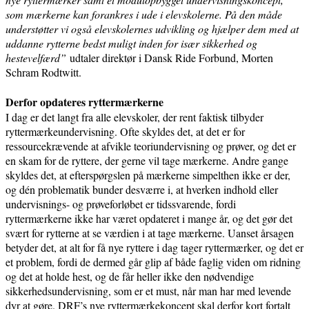
som mærkerne kan forankres i ude i elevskolerne. På den måde
understøtter vi også elevskolernes udvikling og hjælper dem med at
uddanne rytterne bedst muligt inden for især sikkerhed og
hestevelfærd”
udtaler direktør i Dansk Ride Forbund, Morten
Schram Rodtwitt.
Derfor opdateres ryttermærkerne
I dag er det langt fra alle elevskoler, der rent faktisk tilbyder
ryttermærkeundervisning. Ofte skyldes det, at det er for
ressourcekrævende at afvikle teoriundervisning og prøver, og det er
en skam for de ryttere, der gerne vil tage mærkerne. Andre gange
skyldes det, at efterspørgslen på mærkerne simpelthen ikke er der,
og dén problematik bunder desværre i, at hverken indhold eller
undervisnings- og prøveforløbet er tidssvarende, fordi
ryttermærkerne ikke har været opdateret i mange år, og det gør det
svært for rytterne at se værdien i at tage mærkerne. Uanset årsagen
betyder det, at alt for få nye ryttere i dag tager ryttermærker, og det er
et problem, fordi de dermed går glip af både faglig viden om ridning
og det at holde hest, og de får heller ikke den nødvendige
sikkerhedsundervisning, som er et must, når man har med levende
dyr at gøre. DRF’s nye ryttermærkekoncept skal derfor kort fortalt