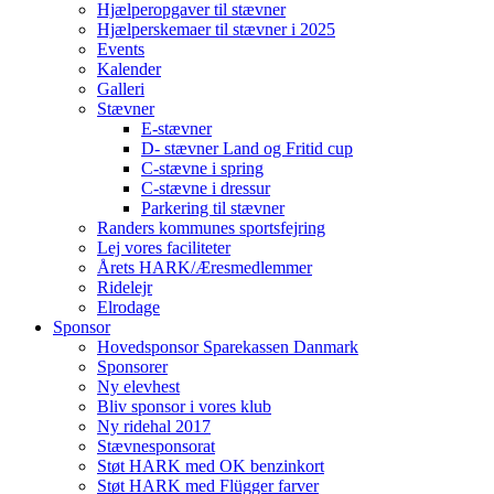
Hjælperopgaver til stævner
Hjælperskemaer til stævner i 2025
Events
Kalender
Galleri
Stævner
E-stævner
D- stævner Land og Fritid cup
C-stævne i spring
C-stævne i dressur
Parkering til stævner
Randers kommunes sportsfejring
Lej vores faciliteter
Årets HARK/Æresmedlemmer
Ridelejr
Elrodage
Sponsor
Hovedsponsor Sparekassen Danmark
Sponsorer
Ny elevhest
Bliv sponsor i vores klub
Ny ridehal 2017
Stævnesponsorat
Støt HARK med OK benzinkort
Støt HARK med Flügger farver