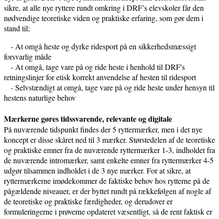
sikre, at alle nye ryttere rundt omkring i DRF’s elevskoler får den
nødvendige teoretiske viden og praktiske erfaring, som gør dem i
stand til;
- At omgå heste og dyrke ridesport på en sikkerhedsmæssigt
forsvarlig måde
- At omgå, tage vare på og ride heste i henhold til DRF's
retningslinjer for etisk korrekt anvendelse af hesten til ridesport
- Selvstændigt at omgå, tage vare på og ride heste under hensyn til
hestens naturlige behov
Mærkerne gøres tidssvarende, relevante og digitale
På nuværende tidspunkt findes der 5 ryttermærker, men i det nye
koncept er disse skåret ned til 3 mærker. Størstedelen af de teoretiske
og praktiske emner fra de nuværende ryttermærker 1-3, indholdet fra
de nuværende intromærker, samt enkelte emner fra ryttermærker 4-5
udgør tilsammen indholdet i de 3 nye mærker. For at sikre, at
ryttermærkerne imødekommer de faktiske behov hos rytterne på de
pågældende niveauer, er der byttet rundt på rækkefølgen af nogle af
de teoretiske og praktiske færdigheder, og derudover er
formuleringerne i prøverne opdateret væsentligt, så de rent faktisk er