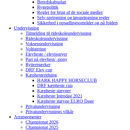
Beredskabsplan
Rygepolitik
Regler for brug af de sociale medier
Selv-springning og løsspringning regler
Sikkerhed i opsadlingsområdet og på folden
Undervisning
Tilmelding til rideskoleundervisning
Rideskoleundervisning
Voksenundervisning
Voltigering
Elevheste / elevponyer
Part på elevhest/ -pony
Ryttermærker
DRF Elev cup
Kæphesteridning
HARK HAPPY HORSECLUB
DRF kæpheste cup
Kæpheste stævner
Kæpheste Introdag 2021
Kæpheste stævne ELRO Dage
Privatundervisning
Privatundervisnings vilkår
Arrangementer
Championat 2026
Championat 2025