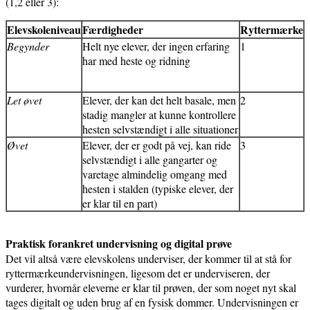
(1,2 eller 3):
Elevskoleniveau
Færdigheder
Ryttermærke
Begynder
Helt nye elever, der ingen erfaring
1
har med heste og ridning
Let øvet
Elever, der kan det helt basale, men
2
stadig mangler at kunne kontrollere
hesten selvstændigt i alle situationer
Øvet
Elever, der er godt på vej, kan ride
3
selvstændigt i alle gangarter og
varetage almindelig omgang med
hesten i stalden (typiske elever, der
er klar til en part)
Praktisk forankret undervisning og digital prøve
Det vil altså være elevskolens underviser, der kommer til at stå for
ryttermærkeundervisningen, ligesom det er underviseren, der
vurderer, hvornår eleverne er klar til prøven, der som noget nyt skal
tages digitalt og uden brug af en fysisk dommer. Undervisningen er