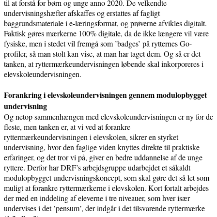
til at forstå for børn og unge anno 2020. De velkendte
undervisningshæfter afskaffes og erstattes af fagligt
baggrundsmateriale i e-læringsformat, og prøverne afvikles digitalt.
Faktisk gøres mærkerne 100% digitale, da de ikke længere vil være
fysiske, men i stedet vil fremgå som ’badges’ på rytternes Go-
profiler, så man stolt kan vise, at man har taget dem. Og så er det
tanken, at ryttermærkeundervisningen løbende skal inkorporeres i
elevskoleundervisningen.
Forankring i elevskoleundervisningen gennem modulopbygget
undervisning
Og netop sammenhængen med elevskoleundervisningen er ny for de
fleste, men tanken er, at vi ved at forankre
ryttermærkeundervisningen i elevskolen, sikrer en styrket
undervisning, hvor den faglige viden knyttes direkte til praktiske
erfaringer, og det tror vi på, giver en bedre uddannelse af de unge
ryttere. Derfor har DRF’s arbejdsgruppe udarbejdet et såkaldt
modulopbygget undervisningskoncept, som skal gøre det så let som
muligt at forankre ryttermærkerne i elevskolen. Kort fortalt arbejdes
der med en inddeling af eleverne i tre niveauer, som hver især
undervises i det ’pensum’, der indgår i det tilsvarende ryttermærke