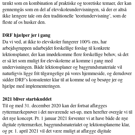
tænkt som en kombination af praktiske og teoretiske temaer, der kan
gennemgås som en del af elevskoleundervisningen, så der er altså
ikke længere tale om den traditionelle ’teoriundervisning’, som de
fleste af os husker den.
DRF hjælper jer i gang
Da vi ved, at ikke to elevskoler fungerer 100% ens, har
arbejdsgruppen udarbejdet forskellige forslag til konkrete
lektionsplaner, der kan imødekomme flere forskellige behov, så det
er så let som muligt for elevskolerne at komme i gang med
undervisningen. Både lektionsplaner og baggrundsmateriale vil
naturligvis ligge frit tilgængelige på vores hjemmeside, og derudover
sidder DRF’s konsulenter klar til at komme ud og besøge jer og
hjælpe med implementeringen.
2021 bliver startskuddet
Til og med 31. december 2020 kan der fortsat aflægges
ryttermærkeprøver i det nuværende set-up, men herefter overgår vi til
det nye koncept. Pr. 1 januar 2021 forventer vi at have både de nye
digitale ryttermærker, baggrundsmaterialet og lektionsplanerne klar,
og pr. 1. april 2021 vil det være muligt at aflægge digitale