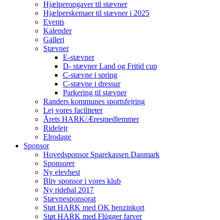
Hjælperopgaver til stævner
Hjælperskemaer til stævner i 2025
Events
Kalender
Galleri
Stævner
E-stævner
D- stævner Land og Fritid cup
C-stævne i spring
C-stævne i dressur
Parkering til stævner
Randers kommunes sportsfejring
Lej vores faciliteter
Årets HARK/Æresmedlemmer
Ridelejr
Elrodage
Sponsor
Hovedsponsor Sparekassen Danmark
Sponsorer
Ny elevhest
Bliv sponsor i vores klub
Ny ridehal 2017
Stævnesponsorat
Støt HARK med OK benzinkort
Støt HARK med Flügger farver