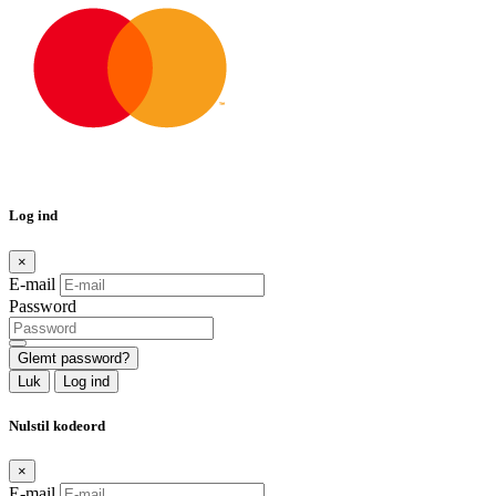
Log ind
×
E-mail
Password
Glemt password?
Luk
Log ind
Nulstil kodeord
×
E-mail