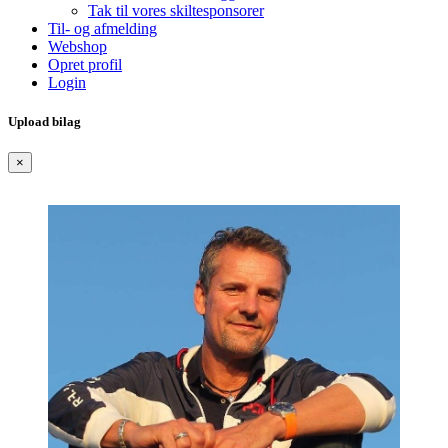
Tak til vores skiltesponsorer
Til- og afmelding
Webshop
Opret profil
Login
Upload bilag
×