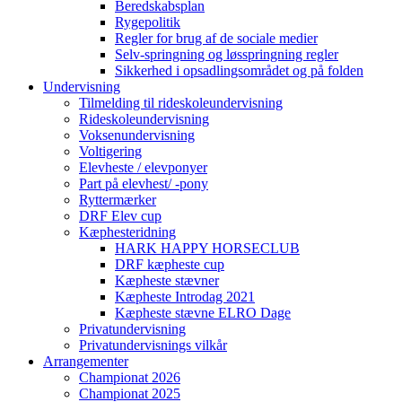
Beredskabsplan
Rygepolitik
Regler for brug af de sociale medier
Selv-springning og løsspringning regler
Sikkerhed i opsadlingsområdet og på folden
Undervisning
Tilmelding til rideskoleundervisning
Rideskoleundervisning
Voksenundervisning
Voltigering
Elevheste / elevponyer
Part på elevhest/ -pony
Ryttermærker
DRF Elev cup
Kæphesteridning
HARK HAPPY HORSECLUB
DRF kæpheste cup
Kæpheste stævner
Kæpheste Introdag 2021
Kæpheste stævne ELRO Dage
Privatundervisning
Privatundervisnings vilkår
Arrangementer
Championat 2026
Championat 2025