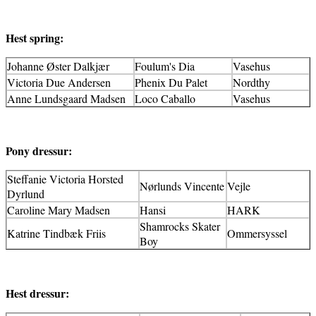
Hest spring:
Johanne Øster Dalkjær
Foulum's Dia
Vasehus
Victoria Due Andersen
Phenix Du Palet
Nordthy
Anne Lundsgaard Madsen
Loco Caballo
Vasehus
Pony dressur:
Steffanie Victoria Horsted
Nørlunds Vincente
Vejle
Dyrlund
Caroline Mary Madsen
Hansi
HARK
Shamrocks Skater
Katrine Tindbæk Friis
Ommersyssel
Boy
Hest dressur: