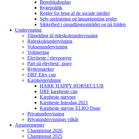
Beredskabsplan
Rygepolitik
Regler for brug af de sociale medier
Selv-springning og løsspringning regler
Sikkerhed i opsadlingsområdet og på folden
Undervisning
Tilmelding til rideskoleundervisning
Rideskoleundervisning
Voksenundervisning
Voltigering
Elevheste / elevponyer
Part på elevhest/ -pony
Ryttermærker
DRF Elev cup
Kæphesteridning
HARK HAPPY HORSECLUB
DRF kæpheste cup
Kæpheste stævner
Kæpheste Introdag 2021
Kæpheste stævne ELRO Dage
Privatundervisning
Privatundervisnings vilkår
Arrangementer
Championat 2026
Championat 2025