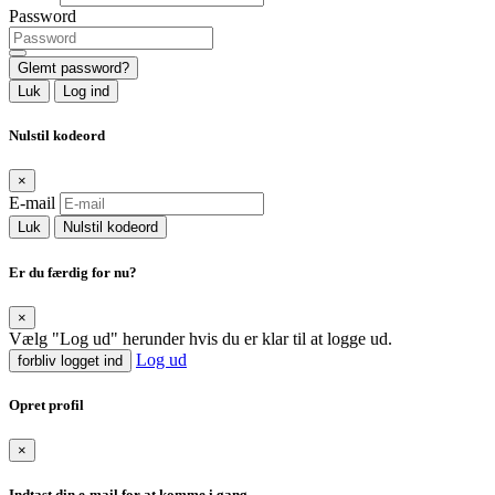
Password
Glemt password?
Luk
Log ind
Nulstil kodeord
×
E-mail
Luk
Nulstil kodeord
Er du færdig for nu?
×
Vælg "Log ud" herunder hvis du er klar til at logge ud.
Log ud
forbliv logget ind
Opret profil
×
Indtast din e-mail for at komme i gang.