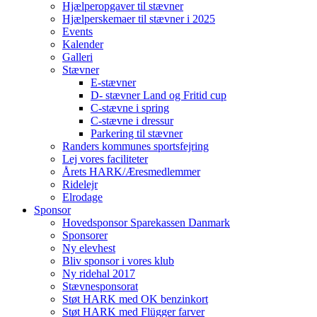
Hjælperopgaver til stævner
Hjælperskemaer til stævner i 2025
Events
Kalender
Galleri
Stævner
E-stævner
D- stævner Land og Fritid cup
C-stævne i spring
C-stævne i dressur
Parkering til stævner
Randers kommunes sportsfejring
Lej vores faciliteter
Årets HARK/Æresmedlemmer
Ridelejr
Elrodage
Sponsor
Hovedsponsor Sparekassen Danmark
Sponsorer
Ny elevhest
Bliv sponsor i vores klub
Ny ridehal 2017
Stævnesponsorat
Støt HARK med OK benzinkort
Støt HARK med Flügger farver