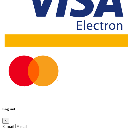
Log ind
×
E-mail