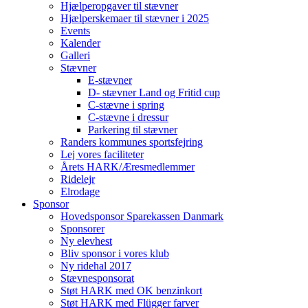
Hjælperopgaver til stævner
Hjælperskemaer til stævner i 2025
Events
Kalender
Galleri
Stævner
E-stævner
D- stævner Land og Fritid cup
C-stævne i spring
C-stævne i dressur
Parkering til stævner
Randers kommunes sportsfejring
Lej vores faciliteter
Årets HARK/Æresmedlemmer
Ridelejr
Elrodage
Sponsor
Hovedsponsor Sparekassen Danmark
Sponsorer
Ny elevhest
Bliv sponsor i vores klub
Ny ridehal 2017
Stævnesponsorat
Støt HARK med OK benzinkort
Støt HARK med Flügger farver