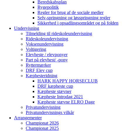
Beredskabsplan
Rygepolitik
Regler for brug af de sociale medier
Selv-springning og løsspringning regler
Sikkerhed i opsadlingsområdet og på folden
Undervisning
Tilmelding til rideskoleundervisning
Rideskoleundervisning
Voksenundervisning
Voltigering
Elevheste / elevponyer
Part på elevhest/ -pony
Ryttermærker
DRF Elev cup
Kæphesteridning
HARK HAPPY HORSECLUB
DRF kæpheste cup
Kæpheste stævner
Kæpheste Introdag 2021
Kæpheste stævne ELRO Dage
Privatundervisning
Privatundervisnings vilkår
Arrangementer
Championat 2026
Championat 2025