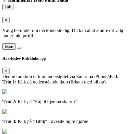
#
Kommentar
Dato
Point
Saldo
Luk
×
Vælg herunder om må kontakte dig. Du kan altid ændre dit valg
under min profil.
Gem
Harridslev Rideklubs app
×
Denne funktion er kun understøttet via Safari på iPhone/iPad.
Trin 1:
Klik på nedenstående ikon (firkant med pil op)
Trin 2:
Klik på "Føj til hjemmeskærm"
Trin 3:
Klik på "Tilføj" i øverste højre hjørne