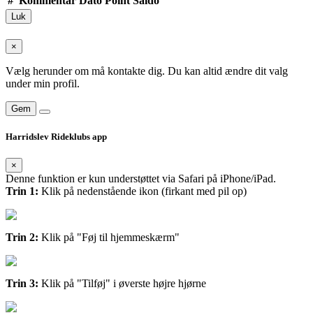
#
Kommentar
Dato
Point
Saldo
Luk
×
Vælg herunder om må kontakte dig. Du kan altid ændre dit valg
under min profil.
Gem
Harridslev Rideklubs app
×
Denne funktion er kun understøttet via Safari på iPhone/iPad.
Trin 1:
Klik på nedenstående ikon (firkant med pil op)
Trin 2:
Klik på "Føj til hjemmeskærm"
Trin 3:
Klik på "Tilføj" i øverste højre hjørne