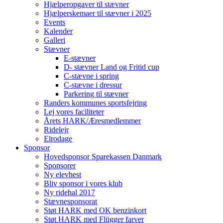
Hjælperopgaver til stævner
Hjælperskemaer til stævner i 2025
Events
Kalender
Galleri
Stævner
E-stævner
D- stævner Land og Fritid cup
C-stævne i spring
C-stævne i dressur
Parkering til stævner
Randers kommunes sportsfejring
Lej vores faciliteter
Årets HARK/Æresmedlemmer
Ridelejr
Elrodage
Sponsor
Hovedsponsor Sparekassen Danmark
Sponsorer
Ny elevhest
Bliv sponsor i vores klub
Ny ridehal 2017
Stævnesponsorat
Støt HARK med OK benzinkort
Støt HARK med Flügger farver