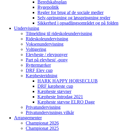
Beredskabsplan
Rygepolitik
Regler for brug af de sociale medier
Selv-springning og løsspringning regler
Sikkerhed i opsadlingsområdet og på folden
Undervisning
Tilmelding til rideskoleundervisning
Rideskoleundervisning
Voksenundervisning
Voltigering
Elevheste / elevponyer
Part på elevhest/ -pony
Ryttermærker
DRF Elev cup
Kæphesteridning
HARK HAPPY HORSECLUB
DRF kæpheste cup
Kæpheste stævner
Kæpheste Introdag 2021
Kæpheste stævne ELRO Dage
Privatundervisning
Privatundervisnings vilkår
Arrangementer
Championat 2026
Championat 2025