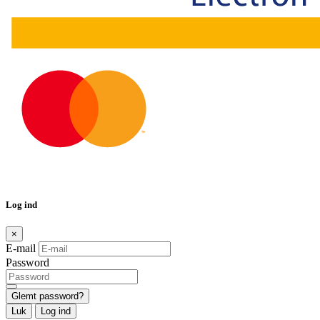
Log ind
×
E-mail
Password
Glemt password?
Luk
Log ind