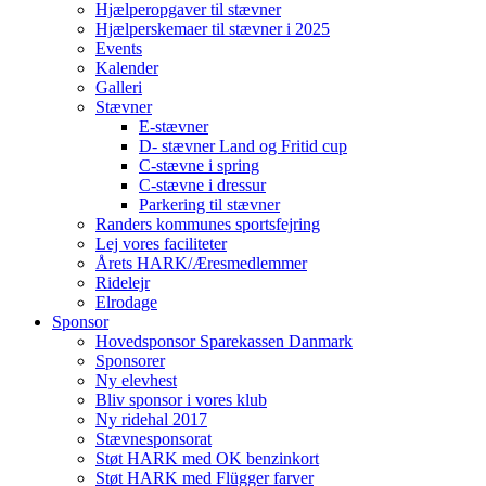
Hjælperopgaver til stævner
Hjælperskemaer til stævner i 2025
Events
Kalender
Galleri
Stævner
E-stævner
D- stævner Land og Fritid cup
C-stævne i spring
C-stævne i dressur
Parkering til stævner
Randers kommunes sportsfejring
Lej vores faciliteter
Årets HARK/Æresmedlemmer
Ridelejr
Elrodage
Sponsor
Hovedsponsor Sparekassen Danmark
Sponsorer
Ny elevhest
Bliv sponsor i vores klub
Ny ridehal 2017
Stævnesponsorat
Støt HARK med OK benzinkort
Støt HARK med Flügger farver