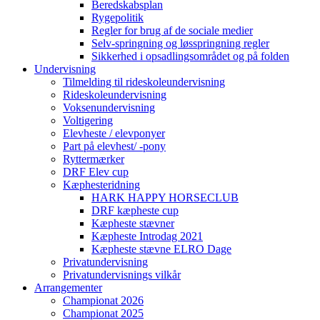
Beredskabsplan
Rygepolitik
Regler for brug af de sociale medier
Selv-springning og løsspringning regler
Sikkerhed i opsadlingsområdet og på folden
Undervisning
Tilmelding til rideskoleundervisning
Rideskoleundervisning
Voksenundervisning
Voltigering
Elevheste / elevponyer
Part på elevhest/ -pony
Ryttermærker
DRF Elev cup
Kæphesteridning
HARK HAPPY HORSECLUB
DRF kæpheste cup
Kæpheste stævner
Kæpheste Introdag 2021
Kæpheste stævne ELRO Dage
Privatundervisning
Privatundervisnings vilkår
Arrangementer
Championat 2026
Championat 2025