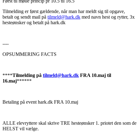
Først til mølle princip pr 10.5 til 16.5
Tilmelding er først gældende, når man har meldt sig til opgave,
betalt og sendt mail på
tilmeld@hark.dk
med navn hest og rytter, 3x
hesteønsker og betalt på hark.dk
----
OPSUMMERING FACTS
****
Tilmelding på
tilmeld@hark.dk
FRA 10.maj til
16.maj
******
Betaling på event hark.dk FRA 10.maj
ALLE elevryttere skal skrive TRE hesteønsker 1. priotet den som de
HELST vil vælge.