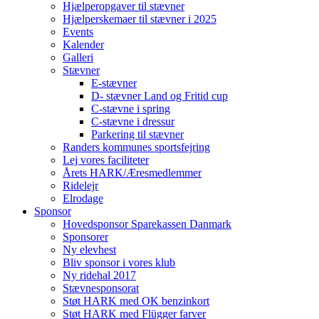
Hjælperopgaver til stævner
Hjælperskemaer til stævner i 2025
Events
Kalender
Galleri
Stævner
E-stævner
D- stævner Land og Fritid cup
C-stævne i spring
C-stævne i dressur
Parkering til stævner
Randers kommunes sportsfejring
Lej vores faciliteter
Årets HARK/Æresmedlemmer
Ridelejr
Elrodage
Sponsor
Hovedsponsor Sparekassen Danmark
Sponsorer
Ny elevhest
Bliv sponsor i vores klub
Ny ridehal 2017
Stævnesponsorat
Støt HARK med OK benzinkort
Støt HARK med Flügger farver