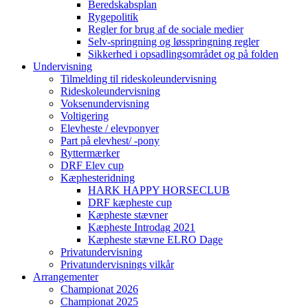
Beredskabsplan
Rygepolitik
Regler for brug af de sociale medier
Selv-springning og løsspringning regler
Sikkerhed i opsadlingsområdet og på folden
Undervisning
Tilmelding til rideskoleundervisning
Rideskoleundervisning
Voksenundervisning
Voltigering
Elevheste / elevponyer
Part på elevhest/ -pony
Ryttermærker
DRF Elev cup
Kæphesteridning
HARK HAPPY HORSECLUB
DRF kæpheste cup
Kæpheste stævner
Kæpheste Introdag 2021
Kæpheste stævne ELRO Dage
Privatundervisning
Privatundervisnings vilkår
Arrangementer
Championat 2026
Championat 2025