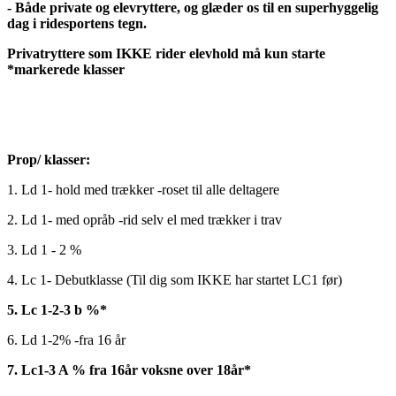
- Både private og elevryttere, og glæder os til en superhyggelig
dag i ridesportens tegn.
Privatryttere som IKKE rider elevhold må kun starte
*markerede klasser
Prop/ klasser:
1. Ld 1- hold med trækker -roset til alle deltagere
2. Ld 1- med opråb -rid selv el med trækker i trav
3. Ld 1 - 2 %
4. Lc 1- Debutklasse (Til dig som IKKE har startet LC1 før)
5. Lc 1-2-3 b %*
6. Ld 1-2% -fra 16 år
7. Lc1-3 A % fra 16år voksne over 18år*