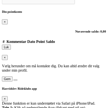
Din pointkonto
×
Nuværende saldo: 0,00
#
Kommentar
Dato
Point
Saldo
Luk
×
Vælg herunder om må kontakte dig. Du kan altid ændre dit valg
under min profil.
Gem
Harridslev Rideklubs app
×
Denne funktion er kun understøttet via Safari på iPhone/iPad.
Trin 1:
Klik på nedenstående ikon (firkant med pil op)