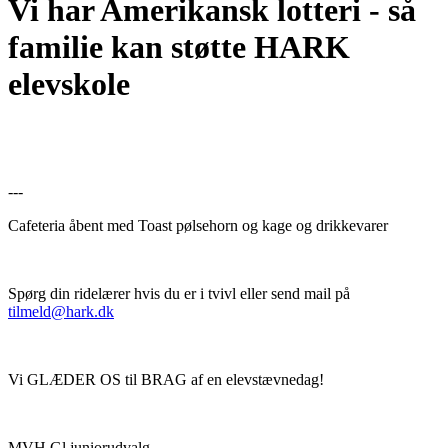
Vi har Amerikansk lotteri - så
familie kan støtte HARK
elevskole
---
Cafeteria åbent med Toast pølsehorn og kage og drikkevarer
Spørg din ridelærer hvis du er i tvivl eller send mail på
tilmeld@hark.dk
Vi GLÆDER OS til BRAG af en elevstævnedag!
MVH Gl juniorudvalg