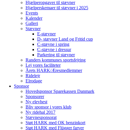
Hjælperopgaver til stævner
Hjælperskemaer til stævner i 2025
Events
Kalender
Galleri
Stævner
E-stævner
D- stævner Land og Fritid cup
C-stævne i spring
C-stævne i dressur
Parkering til stævner
Randers kommunes sportsfejring
Lej vores faciliteter
Årets HARK/Æresmedlemmer
Ridelejr
Elrodage
Sponsor
Hovedsponsor Sparekassen Danmark
Sponsorer
Ny elevhest
Bliv sponsor i vores klub
Ny ridehal 2017
Stævnesponsorat
Støt HARK med OK benzinkort
Støt HARK med Flügger farver