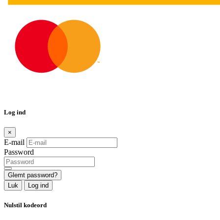
Log ind
×
E-mail
Password
Glemt password?
Luk
Log ind
Nulstil kodeord