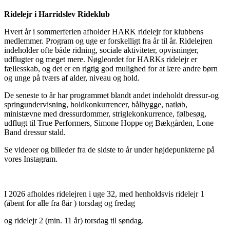
Ridelejr i Harridslev Rideklub
Hvert år i sommerferien afholder HARK ridelejr for klubbens
medlemmer. Program og uge er forskelligt fra år til år. Ridelejren
indeholder ofte både ridning, sociale aktiviteter, opvisninger,
udflugter og meget mere. Nøgleordet for HARKs ridelejr er
fællesskab, og det er en rigtig god mulighed for at lære andre børn
og unge på tværs af alder, niveau og hold.
De seneste to år har programmet blandt andet indeholdt dressur-og
springundervisning, holdkonkurrencer, bålhygge, natløb,
ministævne med dressurdommer, striglekonkurrence, følbesøg,
udflugt til True Performers, Simone Hoppe og Bækgården, Lone
Band dressur stald.
Se videoer og billeder fra de sidste to år under højdepunkterne på
vores Instagram.
I 2026 afholdes ridelejren i uge 32, med henholdsvis ridelejr 1
(åbent for alle fra 8år ) torsdag og fredag
og ridelejr 2 (min. 11 år) torsdag til søndag.