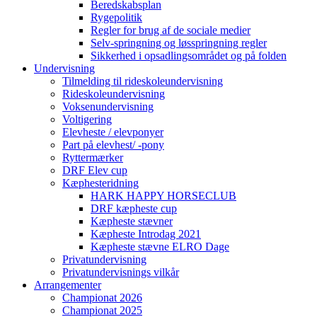
Beredskabsplan
Rygepolitik
Regler for brug af de sociale medier
Selv-springning og løsspringning regler
Sikkerhed i opsadlingsområdet og på folden
Undervisning
Tilmelding til rideskoleundervisning
Rideskoleundervisning
Voksenundervisning
Voltigering
Elevheste / elevponyer
Part på elevhest/ -pony
Ryttermærker
DRF Elev cup
Kæphesteridning
HARK HAPPY HORSECLUB
DRF kæpheste cup
Kæpheste stævner
Kæpheste Introdag 2021
Kæpheste stævne ELRO Dage
Privatundervisning
Privatundervisnings vilkår
Arrangementer
Championat 2026
Championat 2025