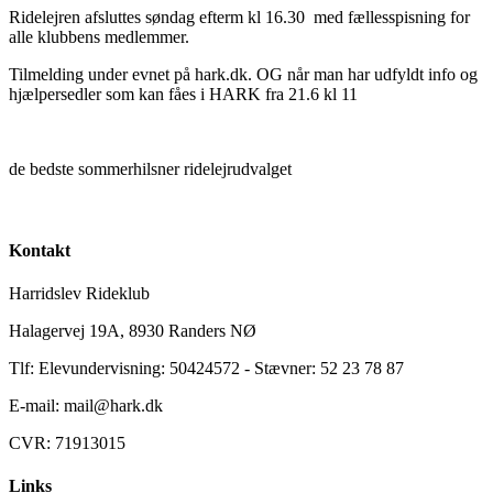
Ridelejren afsluttes søndag efterm kl 16.30 med fællesspisning for
alle klubbens medlemmer.
Tilmelding under evnet på hark.dk. OG når man har udfyldt info og
hjælpersedler som kan fåes i HARK fra 21.6 kl 11
de bedste sommerhilsner ridelejrudvalget
Kontakt
Harridslev Rideklub
Halagervej 19A, 8930 Randers NØ
Tlf: Elevundervisning: 50424572 - Stævner: 52 23 78 87
E-mail: mail@hark.dk
CVR: 71913015
Links